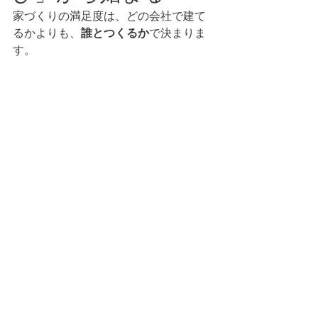
家づくりの満足度は、どの会社で建て
るかよりも、
誰とつくるか
で決まりま
す。
建築設計事務所は、あなたの想いを言
語化し、形にし、最後まで伴走する存
在です。
「後悔しない家づくり」を本気で考え
るなら、まずは一度、設計事務所に相
談してみてください。未来の暮らし
は、今日の一歩から始まります。
すべて表示
最新記事