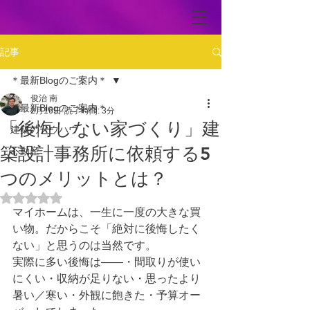
記事
＊最新Blogのご案内＊
俊治 南
＊最新Blogのご案内＊
2月16日
読了時間: 3分
「後悔しない家づくり」建
建築のノウハウ
築設計事務所に依頼する5
不動産
つのメリットとは？
5つ星のうちNaNと評価されています。
マイホームは、一生に一度の大きな買
い物。だからこそ「絶対に後悔したく
ない」と思うのは当然です。
実際に多い後悔は――・間取りが使い
にくい・収納が足りない・思ったより
暑い／寒い・外観に飽きた・予算オー