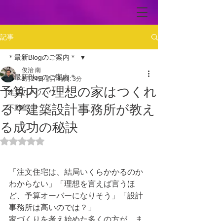
記事
＊最新Blogのご案内＊
俊治 南
＊最新Blogのご案内＊
2月24日
読了時間: 3分
予算内で理想の家はつくれ
建築のノウハウ
る？建築設計事務所が教え
不動産
る成功の秘訣
5つ星のうちNaNと評価されています。
「注文住宅は、結局いくらかかるのか
わからない」「理想を言えば言うほ
ど、予算オーバーになりそう」「設計
事務所は高いのでは？」
家づくりを考え始めた多くの方が、ま