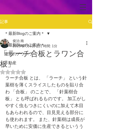
記事
＊最新Blogのご案内＊
俊治 南
＊最新Blogのご案内＊
2023年7月6日
読了時間: 1分
「ラーチ合板とラワン合
建築のノウハウ
板」
不動産
5つ星のうちNaNと評価されています。
ラーチ合板 とは、 「ラーチ」 という針
葉樹を薄くスライスしたものを貼り合
わ 「合板」 のことで、 「針葉樹合
板」 とも呼ばれるものです。 加工がし
やすく虫もつきにくいのに加えて木目
もあらわれるので、目見見える部分に
も使われます。 また、針葉樹は成長が
早いために安価に生産できるというう